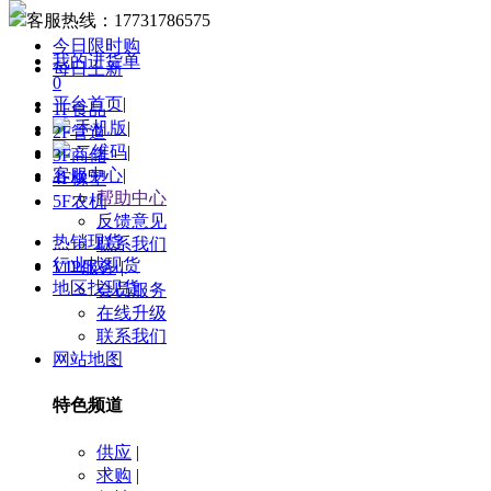
客服热线：
17731786575
今日限时购
我的进货单
每日上新
0
平台首页
|
1F食品
手机版
|
2F管道
二维码
|
3F商储
客服中心
|
4F橡塑
帮助中心
5F农机
反馈意见
热销现货
联系我们
行业找现货
VIP服务
|
地区找现货
会员服务
在线升级
联系我们
网站地图
特色频道
供应
|
求购
|