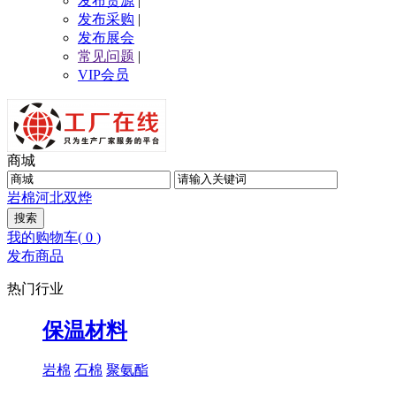
发布货源
|
发布采购
|
发布展会
常见问题
|
VIP会员
商城
岩棉
河北双烨
我的购物车(
0
)
发布商品
热门行业
保温材料
岩棉
石棉
聚氨酯