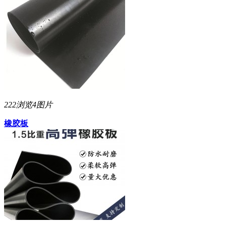
222浏览
4图片
橡胶板