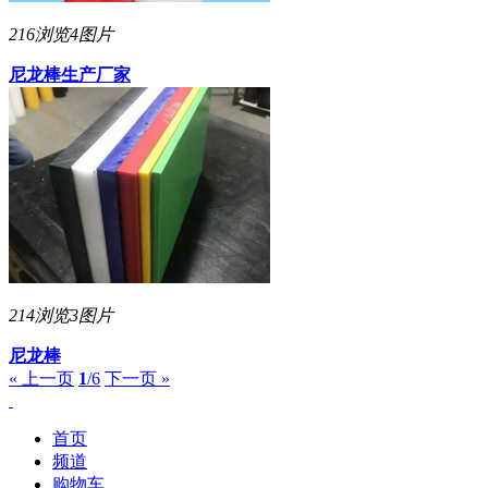
216浏览
4图片
尼龙棒生产厂家
214浏览
3图片
尼龙棒
« 上一页
1
/6
下一页 »
首页
频道
购物车