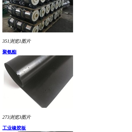
351浏览
1图片
聚氨酯
273浏览
3图片
工业橡胶板