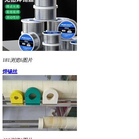
181浏览
6图片
焊锡丝