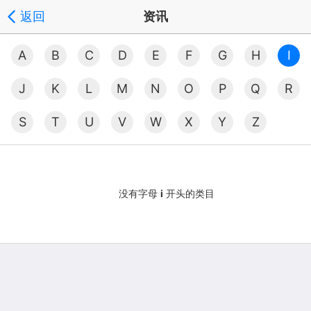
返回
资讯
A
B
C
D
E
F
G
H
I
J
K
L
M
N
O
P
Q
R
S
T
U
V
W
X
Y
Z
没有字母
i
开头的类目