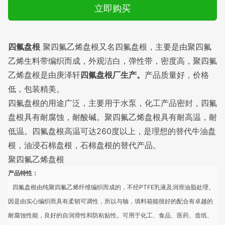
立即购买
四氟盘根
聚四氟乙烯盘根又名四氟盘根，主要是由聚四氟
乙烯生料带编织而成，外观洁白，弹性带，密度高，聚四氟
乙烯盘根是由庚泽轩
四氟盘根厂生产。
产品质量好，价格
低，包装精美。
四氟盘根的用途广泛，主要用于水泵，化工产品密封，四氟
盘根具有耐腐蚀，耐酸碱。聚四氟乙烯盘根具有耐高温，耐
低温。四氟盘根高温可达260度以上，是理想的替代牛油盘
根，油浸石棉盘根，石棉盘根的替代产品。
聚四氟乙烯盘根
产品特性：
四氟盘根由纯聚四氟乙烯纤维编织而成的，不经PTFE乳液及润滑油脂处理。
因是由实心编织而具有柔韧可调性，所以与轴，填料箱能很好的配合有卓越的
耐腐蚀性能，良好的自润滑性和防粘贴性。可用于化工、食品、医药、造纸、