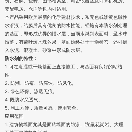
筑、石碑、瓷砖、图书档案室、精密仪器室及计算机机房、
变配电房、仓库等也均可适用.
本产品采用欧美最新的化学建材技术，系无色或淡黄色碱性
水溶液，结膜后具有优良的防水性能。经施有本防水剂处理
的基面，即形成优异的憎水层，当雨水淋到表面时，呈水珠
滚落，有荷叶滚水珠效果，基面始终处于干燥状态。还可掺
入水泥、混凝土、砂浆中形成
防水层
。
防水剂的特性：
1. 可在潮湿或干燥基面上直接施工，与基面有良好的
粘结
性
。
2. 防潮、防霉、防腐蚀、防风化。
3. 绿色环保、渗透无痕。
4. 既防水又透气。
5. 施工方便，质量可靠，使用安全。
应用范围
1. 建筑物墙面尤其是面砖墙面的防渗、防漏
;花岗岩、大理