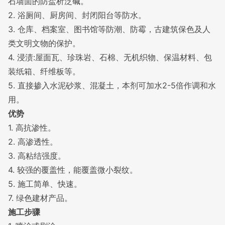
石墙面的防盐析泛碱。
2. 浴厕间、厨房间、封闭阳台等防水。
3. 仓库、档案室、图书馆等防潮、防霉，古建筑保色及人
类文明文物的保护。
4. 浸渍
:屋面瓦、珍珠岩、石棉、无机织物、保温材料、包
装纸箱、
纤维板
等。
5. 直接掺入
水泥砂浆
、混凝土，本剂可加水2-5倍作调和水
用。
优势
1. 高抗渗性。
2. 高渗透性。
3. 高
粘结强度
。
4. 较强的覆盖性，能覆盖微小裂纹。
5. 施工简单、快速。
7.
绿色建材
产品。
施工步骤