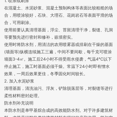
1.
喷涂
或刷涂
在混凝土、水泥砂浆、混凝土预制构体等表面比较粗糙的场
合，用喷涂较好，石块、大理石、花岗岩石等表面平滑的场
合，可用刷涂。
使用前要认真清理基面，浮尘、苔斑清理干净，裂缝、孔洞
等要预先进行密封和修补，嵌填密实。
使用时将防水剂，用清洁的农用
喷雾器
或排刷在干燥的基面
(墙面等)纵横连续施工三遍，中间不要间歇，每千克可喷涂
墙面3-4㎡。施工后
24
小时
不得受雨水侵袭，气温4℃以下
停止施工，施工时基面必须干燥。常温下24小时即有憎水
效果，一周后效果更佳，冬季固化时间较长。
2. 加入水泥砂浆
清理基面，清洗油污、浮灰，铲除脱落层等，对裂缝等进行
柔性材料密封处理。
防水剂补充说明
本防水剂是单甲基烷合成的高效能
防水剂
。对于许多建筑材