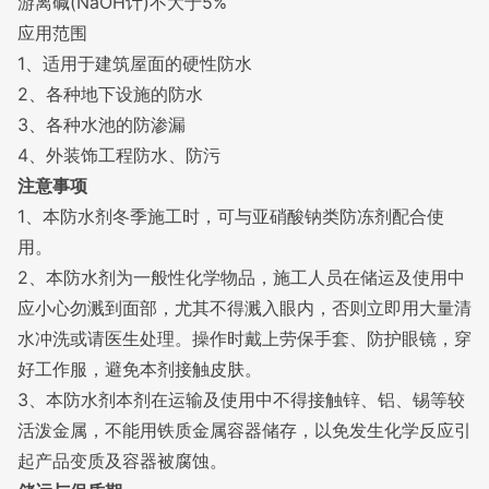
游离碱
(NaOH计
)不大于5%
应用范围
1、适用于建筑屋面的硬性防水
2、各种地下设施的防水
3、各种水池的防渗漏
4、外装饰工程防水、防污
注意事项
1、本防水剂冬季施工时，可与亚硝酸钠类
防冻剂
配合使
用。
2、本防水剂为一般性化学物品，施工人员在储运及使用中
应小心勿溅到面部，尤其不得溅入眼内，否则立即用大量清
水冲洗或请医生处理。操作时戴上
劳保手套
、
防护眼镜
，穿
好工作服，避免本剂接触皮肤。
3、本防水剂本剂在运输及使用中不得接触锌、铝、锡等较
活泼金属，不能用铁质金属容器储存，以免发生化学反应引
起产品变质及容器被腐蚀。