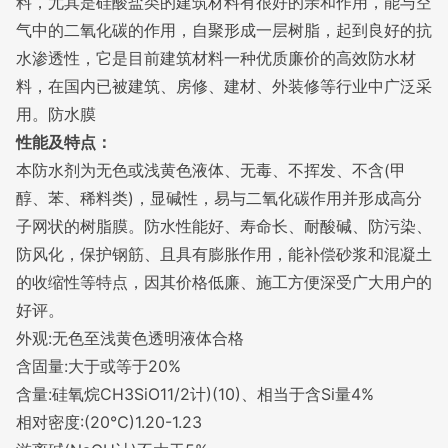
料，尤其是硅酸盐类的建筑材料有很好的亲和作用，能与空
气中的二氧化碳的作用，自聚形成一层
树脂
，起到良好的抗
水
渗透性
，它是目前建筑材料一种优质廉价的高效
防水材
料
，在国内已被建筑、房修、建材、外装修等行业中广泛采
用。
防水膜
性能及特点：
本防水剂为无色或浅黄色液体、无毒、不挥发、不含
(甲
醇、苯、
稀料
类)，显碱性，易与二氧化碳作用并形成高分
子网状的树脂膜。防水性能好、寿命长、耐酸碱、防污染、
防风化，保护钢筋、且具有膨胀作用，能补偿砂浆和混凝土
的收缩性等特点，因其价格低廉、施工方便深受广大用户的
好评。
外观
:无色至浅黄色透明液体合格
含固量
:大于或等于20%
含量
:硅氧烷CH3SiO11/2计)(10)、相当于含Si量4%
相对密度
:(20℃)1.20-1.23