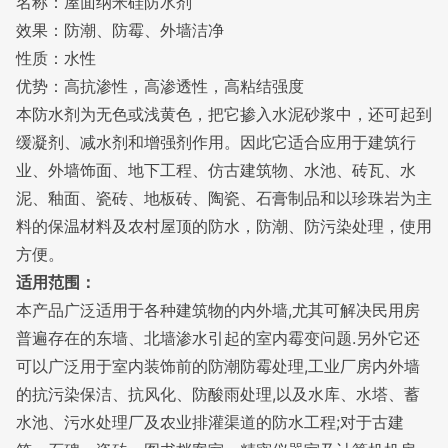
名称：屋面纳米硅防水剂
效果：防潮、防霉、外墙洁净
性质：水性
优势：高抗渗性，高渗透性，高粘结强度
本防水剂为无色或浅黄色，把它掺入
水泥砂浆
中，还可起到
缓凝剂
、
减水剂
和增强剂作用。因此它适合应用于建筑行
业、外墙饰面、地下工程、仿古建筑物、水池、砖瓦、水
泥、釉面、
瓷砖
、
地板砖
、陶瓷、石膏制品和以珍珠岩为主
料的保温材料及农村屋顶的防水，防潮、防污染处理，使用
方便。
适用范围：
本产品广泛适用于各种建筑物的内外墙
,尤其可解决民用房
普遍存在的东墙、北墙渗水引起的室内霉变问题.另外它还
可以广泛用于室内装饰前的防潮防霉处理,工业厂房内外墙
的抗污染保洁、抗风化、防酸雨处理,以及水库、水塔、蓄
水池、污水处理厂及农业排灌渠道的防水工程;对于古建