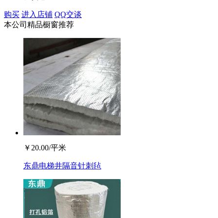
购买
进入店铺
QQ交谈
本公司精品橱窗推荐
￥
20.00
/平米
东鼎电梯井隔音针刺毡