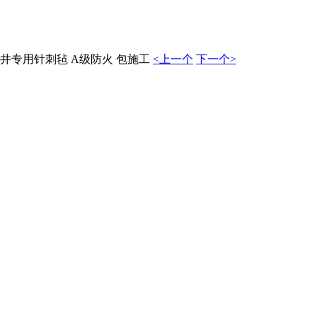
井专用针刺毡 A级防火 包施工
<上一个
下一个>