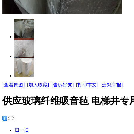
[查看原图]
[加入收藏]
[告诉好友]
[打印本文]
[违规举报]
供应玻璃纤维吸音毡 电梯井专用
分享
扫一扫