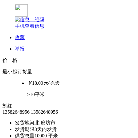
手机查看信息
收藏
举报
价 格
最小起订货量
￥
18.00
元/平米
≥10平米
刘红
13582648956
13582648956
发货地
河北 廊坊市
发货期限
3天内发货
供货总量
10000 平米