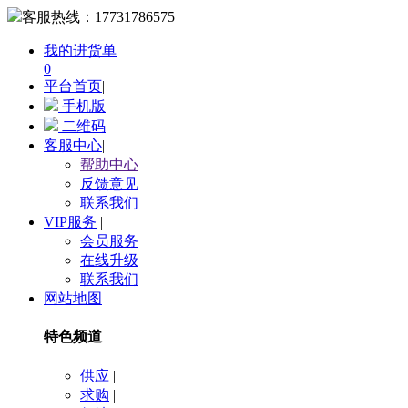
客服热线：
17731786575
我的进货单
0
平台首页
|
手机版
|
二维码
|
客服中心
|
帮助中心
反馈意见
联系我们
VIP服务
|
会员服务
在线升级
联系我们
网站地图
特色频道
供应
|
求购
|