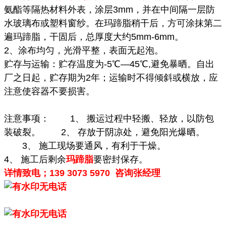
氨酯等隔热材料外表，涂层3mm，并在中间隔一层防
水玻璃布或塑料窗纱。在玛蹄脂稍干后，方可涂抹第二
遍玛蹄脂，干固后，总厚度大约5mm-6mm。
2、涂布均匀，光滑平整，表面无起泡。
贮存与运输：贮存温度为-5℃—45℃,避免暴晒。自出
厂之日起，贮存期为2年；运输时不得倾斜或横放，应
注意使容器不要损害。
注意事项： 1、 搬运过程中轻搬、轻放，以防包
装破裂。 2、 存放于阴凉处，避免阳光爆晒。
3、 施工现场要通风，有利于干燥。
4、 施工后剩余
玛蹄脂
要密封保存。
详情致电；139 3073 5970 咨询张经理