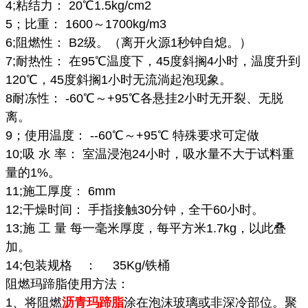
4;粘结力： 20℃1.5kg/cm2
5；比重： 1600～1700kg/m3
6;阻燃性： B2级。（离开火源1秒钟自熄。）
7;耐热性： 在95℃温度下，45度斜搁4小时，温度升到
120℃，45度斜搁1小时无流淌起泡现象。
8耐冻性： -60℃～+95℃各悬挂2小时无开裂、无脱
离。
9；使用温度： --60℃～+95℃ 特殊要求可定做
10;吸 水 率： 室温浸泡24小时，吸水量不大于试料重
量的1%。
11;施工厚度： 6mm
12;干燥时间： 手指接触30分钟，全干60小时。
13;施 工 量 每一毫米厚度，每平方米1.7kg，以此叠
加。
14;包装规格 ： 35Kg/铁桶
阻燃玛蹄脂使用方法：
1、将阻燃
沥青玛蹄脂
涂在泡沫玻璃或非深冷部位。聚