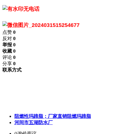
点赞
0
反对
0
举报 0
收藏 0
评论
0
分享
0
联系方式
阻燃性玛蹄脂；厂家直销阻燃玛蹄脂
河间市五湖防水厂
0询价
面议