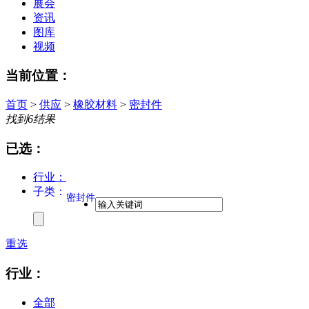
展会
资讯
图库
视频
当前位置：
首页
>
供应
>
橡胶材料
>
密封件
找到
6
结果
已选：
行业：
子类：
密封件
重选
行业：
全部