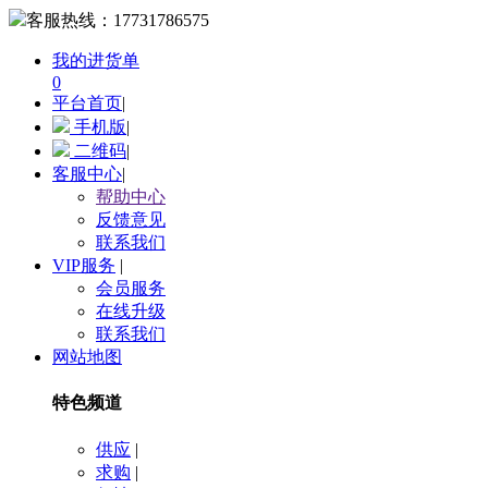
客服热线：
17731786575
我的进货单
0
平台首页
|
手机版
|
二维码
|
客服中心
|
帮助中心
反馈意见
联系我们
VIP服务
|
会员服务
在线升级
联系我们
网站地图
特色频道
供应
|
求购
|