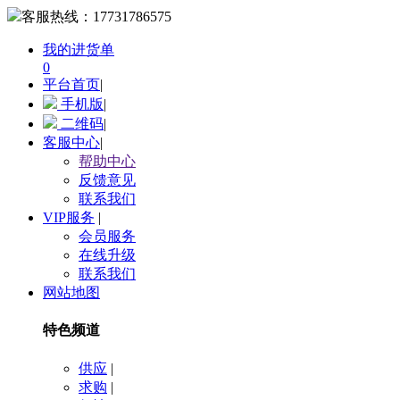
客服热线：
17731786575
我的进货单
0
平台首页
|
手机版
|
二维码
|
客服中心
|
帮助中心
反馈意见
联系我们
VIP服务
|
会员服务
在线升级
联系我们
网站地图
特色频道
供应
|
求购
|