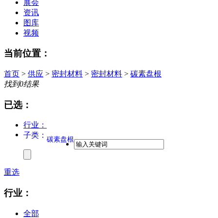
展会
资讯
图库
视频
当前位置：
首页
>
供应
>
密封材料
>
密封材料
>
碳素盘根
找到
0
结果
已选：
行业：
子类：
碳素盘根
重选
行业：
全部