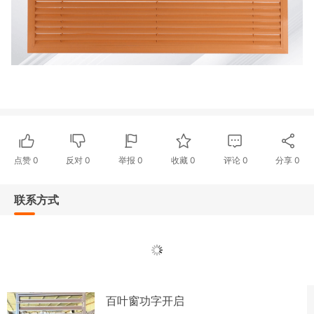
点赞
0
反对
0
举报 0
收藏 0
评论
0
分享
0
联系方式
百叶窗功字开启